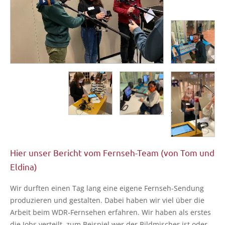
Hier unser Bericht vom Fernseh-Team (von Tom und
Eldina)
Wir durf­ten einen Tag lang eine eige­ne Fern­seh-Sen­dung
pro­du­zie­ren und gestal­ten. Dabei haben wir viel über die
Arbeit beim WDR-Fern­se­hen erfah­ren. Wir haben als ers­tes
die Jobs ver­teilt, zum Bei­spiel wer der Bild­mi­scher ist oder