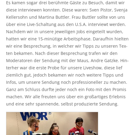
Es kamen sogar drei berühm­te Gäs­te zu Besuch, damit wir
die­se inter­view­en konn­ten. Die­se waren: Sven Pis­tor, Sven­ja
Kel­ler­sohn und Mar­ti­na Buttler. Frau Buttler soll­te von uns
über eine Live-Schal­tung aus den U.S.A. inter­viewt wer­den.
Nach­dem wir in unse­re jewei­li­gen Jobs ein­ge­teilt wur­den,
hat­ten wir eine 15-minü­ti­ge Arbeits­pha­se. Dar­auf­hin hiel­ten
wir eine Bespre­chung, in wel­cher wir Tipps zu unse­ren Tex­
ten beka­men. Nach die­ser Bespre­chung tra­fen wir den
Mode­ra­to­ren der Sen­dung mit der Maus, And­re Gatz­ke. Hin­
ter­her war die ers­te Pro­be für unse­re Live­show, die­se lief
ziem­lich gut, jedoch beka­men wir noch wei­te­re Tipps und
Infos, um unse­re Sen­dung noch pro­fes­sio­nel­ler zu machen.
Ganz am Schluss durf­te jeder noch ein Foto mit den Pro­mis
machen. Wir alle freu­ten uns über ein groß­ar­ti­ges Erleb­nis
und eine sehr span­nen­de, selbst pro­du­zier­te Sendung.