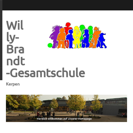
Wil
ly-
Bra
ndt
-Gesamtschule
Kerpen