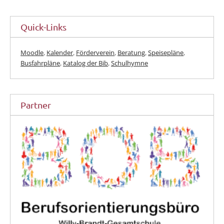
Quick-Links
Moodle
,
Kalender
,
Förderverein
,
Beratung
,
Speisepläne
,
Busfahrpläne
,
Katalog der Bib
,
Schulhymne
Partner