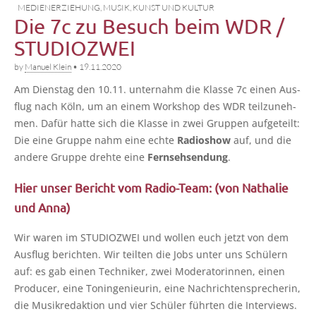
MEDIENERZIEHUNG
,
MUSIK, KUNST UND KULTUR
Die 7c zu Besuch beim WDR /
STUDIOZWEI
by
Manuel Klein
•
19.11.2020
Am Diens­tag den 10.11. unter­nahm die Klas­se 7c einen Aus­
flug nach Köln, um an einem Work­shop des WDR teil­zu­neh­
men. Dafür hat­te sich die Klas­se in zwei Grup­pen auf­ge­teilt:
Die eine Grup­pe nahm eine ech­te
Radio­show
auf, und die
ande­re Grup­pe dreh­te eine
Fern­seh­sen­dung
.
Hier unser Bericht vom Radio-Team: (von Nathalie
und Anna)
Wir waren im STUDIOZWEI und wol­len euch jetzt von dem
Aus­flug berich­ten. Wir teil­ten die Jobs unter uns Schü­lern
auf: es gab einen Tech­ni­ker, zwei Mode­ra­to­rin­nen, einen
Pro­du­cer, eine Ton­in­ge­nieu­rin, eine Nach­rich­ten­spre­che­rin,
die Musik­re­dak­ti­on und vier Schü­ler führ­ten die Inter­views.