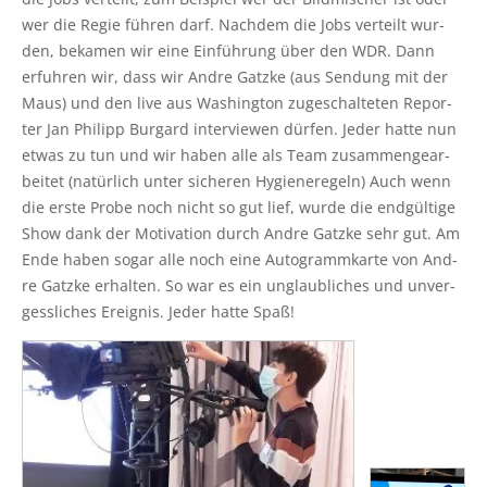
wer die Regie füh­ren darf. Nach­dem die Jobs ver­teilt wur­
den, beka­men wir eine Ein­füh­rung über den WDR. Dann
erfuh­ren wir, dass wir And­re Gatz­ke (aus Sen­dung mit der
Maus) und den live aus Washing­ton zuge­schal­te­ten Repor­
ter Jan Phil­ipp Burgard inter­view­en dür­fen. Jeder hat­te nun
etwas zu tun und wir haben alle als Team zusam­men­ge­ar­
bei­tet (natür­lich unter siche­ren Hygie­ne­re­geln) Auch wenn
die ers­te Pro­be noch nicht so gut lief, wur­de die end­gül­ti­ge
Show dank der Moti­va­ti­on durch And­re Gatz­ke sehr gut. Am
Ende haben sogar alle noch eine Auto­gramm­kar­te von And­
re Gatz­ke erhal­ten. So war es ein unglaub­li­ches und unver­
gess­li­ches Ereig­nis. Jeder hat­te Spaß!