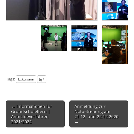
Tags:
Exkursion
Jg7
Post
← Informationen für
Anmeldung zur
navigation
Grundschuleltern |
Notbetreuung am
Anmeldeverfahren
21.12. und 22.12.2020
2021/2022
→