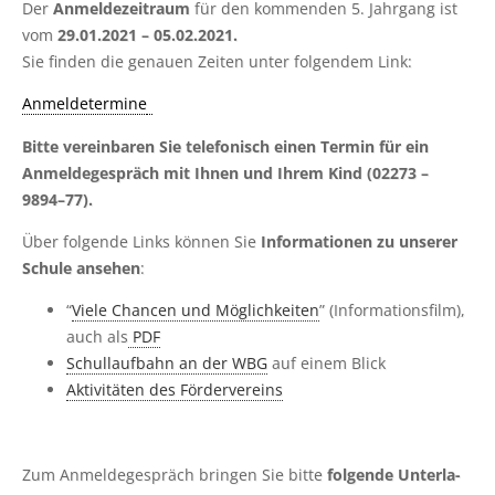
Der
Anmel­de­zeit­raum
für den kom­men­den 5. Jahr­gang ist
vom
29.01.2021 –
05.02.2021.
Sie fin­den die genau­en Zei­ten unter fol­gen­dem Link:
Anmel­de­ter­mi­ne
Bit­te ver­ein­ba­ren Sie tele­fo­nisch einen Ter­min für ein
Anmel­de­ge­spräch mit Ihnen und Ihrem Kind (02273 –
9894–77).
Über fol­gen­de Links kön­nen Sie
Infor­ma­tio­nen zu unse­rer
Schu­le anse­hen
:
“
Vie­le Chan­cen und Mög­lich­kei­ten
” (Infor­ma­ti­ons­film),
auch als
PDF
Schul­lauf­bahn an der WBG
auf einem Blick
Akti­vi­tä­ten des Fördervereins
Zum Anmel­de­ge­spräch brin­gen Sie bit­te
fol­gen­de Unter­la­