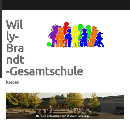
Wil
ly-
Bra
ndt
-Gesamtschule
Kerpen