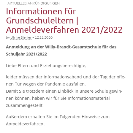
AKTUELLES
,
ANKÜNDIGUNGEN
Informationen für
Grundschuleltern |
Anmeldeverfahren 2021/2022
by
Ulrike Biehler
•
12.11.2020
Anmel­dung an der Wil­ly-Brandt-Gesamt­schu­le für das
Schul­jahr 2021/2022
Lie­be Eltern und Erziehungsberechtigte,
lei­der müs­sen der Infor­ma­ti­ons­abend und der Tag der offe­
nen Tür wegen der Pan­de­mie ausfallen.
Damit Sie trotz­dem einen Ein­blick in unse­re Schu­le gewin­
nen kön­nen, haben wir für Sie Infor­ma­ti­ons­ma­te­ri­al
zusammengestellt.
Außer­dem erhal­ten Sie im Fol­gen­den Hin­wei­se zum
Anmeldeverfahren.