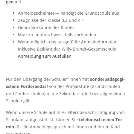
gen
mit:
Anmeldeschein(e) — hän­digt die Grund­schu­le aus
Zeug­nis­se der Klas­se 3.2 und 4.1
Geburts­ur­kun­de des Kindes
Masern Impf­nach­weis, falls vorhanden
Wenn mög­lich, das aus­ge­füll­te Anmel­de­for­mu­lar
inklu­si­ve Bei­blatt der Willy-Brandt-Gesamtschule
Anmel­dung zum Ausfüllen
Für den Über­gang der Schüler*innen mit
son­der­päd­ago­gi­
schem För­der­be­darf
von der Pri­mar­stu­fe (Grund­schu­len
und För­der­schu­len) in die Sekun­dar­stu­fe I der all­ge­mei­nen
Schu­len gilt:
Wenn unse­re Schu­le auf Ihrer Eltern­be­nach­rich­ti­gung vom
Schul­amt auf­ge­lis­tet ist, kön­nen Sie
tele­fo­nisch einen Ter­
min
für ein Anmel­de­ge­spräch mit Ihnen und Ihrem Kind
vereinbaren.