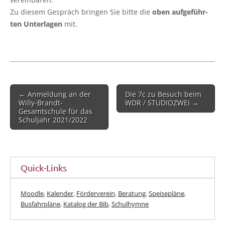
Zu die­sem Gespräch brin­gen Sie bit­te die
oben auf­ge­führ­
ten
Unter­la­gen
mit.
Post
← Anmeldung an der
Die 7c zu Besuch beim
navigation
Willy-Brandt-
WDR / STUDIOZWEI →
Gesamtschule für das
Schuljahr 2021/2022
Quick-Links
Moodle
,
Kalender
,
Förderverein
,
Beratung
,
Speisepläne
,
Busfahrpläne
,
Katalog der Bib
,
Schulhymne