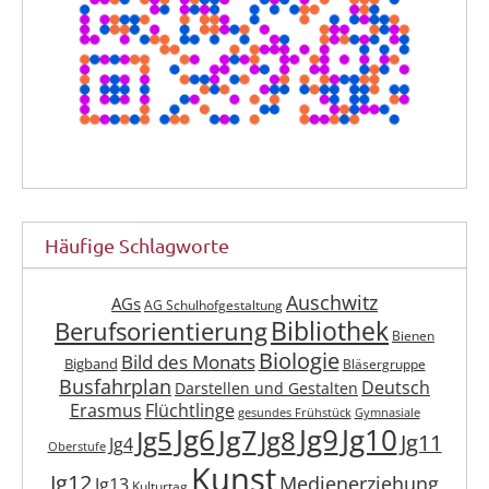
Häufige Schlagworte
Auschwitz
AGs
AG Schulhofgestaltung
Berufsorientierung
Bibliothek
Bienen
Biologie
Bild des Monats
Bigband
Bläsergruppe
Busfahrplan
Deutsch
Darstellen und Gestalten
Erasmus
Flüchtlinge
gesundes Frühstück
Gymnasiale
Jg6
Jg9
Jg10
Jg7
Jg5
Jg8
Jg11
Jg4
Oberstufe
Kunst
Jg12
Medienerziehung
Jg13
Kulturtag