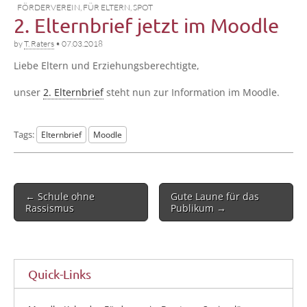
FÖRDERVEREIN
,
FÜR ELTERN
,
SPOT
2. Elternbrief jetzt im Moodle
by
T. Raters
•
07.03.2018
Lie­be Eltern und Erziehungsberechtigte,
unser
2. Eltern­brief
steht nun zur Infor­ma­ti­on im Moodle.
Tags:
Elternbrief
Moodle
Post
← Schule ohne
Gute Laune für das
navigation
Rassismus
Publikum →
Quick-Links