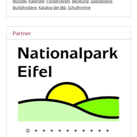
Moodle
,
Kalender
,
Förderverein
,
Beratung
,
Speisepläne
,
Busfahrpläne
,
Katalog der Bib
,
Schulhymne
Partner