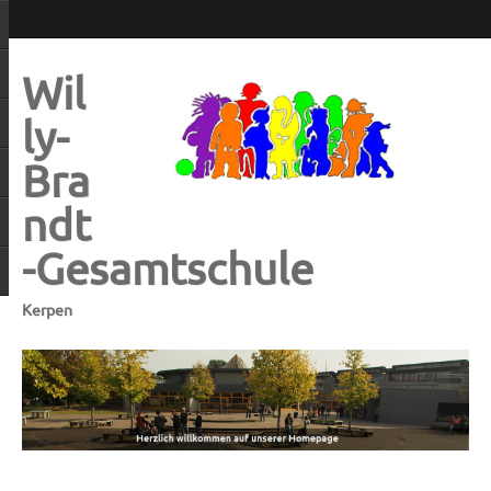
Wil
ly-
Bra
ndt
-Gesamtschule
Kerpen