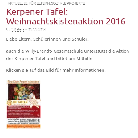
AKTUELLES
,
FÜR ELTERN
,
SOZIALE PROJEKTE
Kerpener Tafel:
Weihnachtskistenaktion 2016
by
T. Raters
•
01.11.2016
Lie­be Eltern, Schü­le­rin­nen und Schüler,
auch die Wil­ly-Brandt- Gesamt­schu­le unter­stützt die Akti­on
der Ker­pe­ner Tafel und bit­tet um Mithilfe.
Kli­cken sie auf das Bild für mehr Informationen.