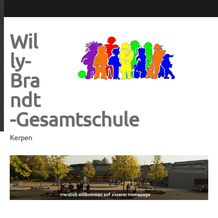
Wil
ly-
Bra
ndt
-Gesamtschule
Kerpen