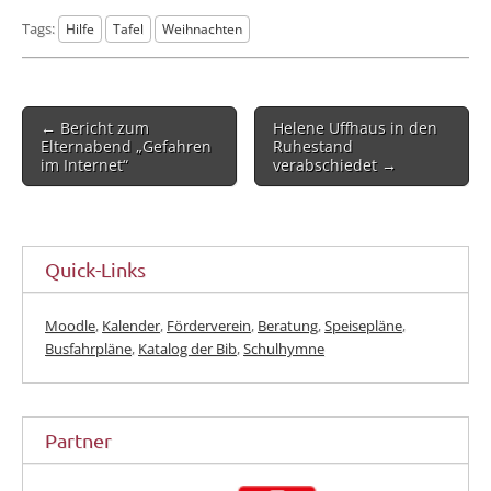
Tags:
Hilfe
Tafel
Weihnachten
Post
← Bericht zum
Helene Uffhaus in den
navigation
Elternabend „Gefahren
Ruhestand
im Internet“
verabschiedet →
Quick-Links
Moodle
,
Kalender
,
Förderverein
,
Beratung
,
Speisepläne
,
Busfahrpläne
,
Katalog der Bib
,
Schulhymne
Partner