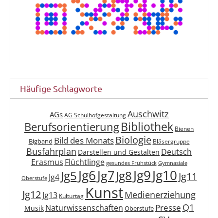
Häufige Schlagworte
Auschwitz
AGs
AG Schulhofgestaltung
Berufsorientierung
Bibliothek
Bienen
Biologie
Bild des Monats
Bigband
Bläsergruppe
Busfahrplan
Deutsch
Darstellen und Gestalten
Erasmus
Flüchtlinge
gesundes Frühstück
Gymnasiale
Jg6
Jg9
Jg10
Jg7
Jg5
Jg8
Jg11
Jg4
Oberstufe
Kunst
Jg12
Medienerziehung
Jg13
Kulturtag
Q1
Presse
Naturwissenschaften
Musik
Oberstufe