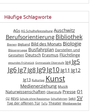
Häufige Schlagworte
Auschwitz
AGs
AG Schulhofgestaltung
Berufsorientierung
Bibliothek
Biologie
Bild des Monats
Bigband
Bienen
Busfahrplan
Darstellen und
Bläsergruppe
Deutsch
Erasmus
Flüchtlinge
Gestalten
Jg5
Jg4
gesundes Frühstück
Gymnasiale Oberstufe
Jg6
Jg9
Jg10
Jg7
Jg8
Jg11
Jg12
Kunst
Jg13
Kulturtag
Medienerziehung
Musik
Q1
Presse
Naturwissenschaften
Oberstufe
SV
REVG
SekII
Q2
Schule ohne Rassismus
Schulfahrten
Tag der offenen Tür
Theater
Wettbewerbe
TaTü