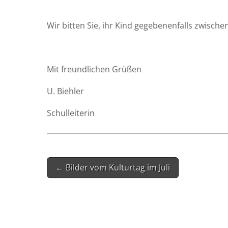
Wir bit­ten Sie, ihr Kind gege­be­nen­falls zwi­s
Mit freund­li­chen Grüßen
U. Bieh­ler
Schul­lei­te­rin
Post
← Bilder vom Kulturtag im Juli
navigation