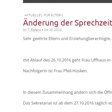
to
menu
content
AKTUELLES
,
FÜR ELTERN
Änderung der Sprechzeit
by
T. Raters
•
04.10.2016
Sehr geehr­te Eltern und Erziehungberechtigte,
mit Ablauf des 26.10.2016 geht Frau Uff­haus in
Nach­fol­ge­rin ist Frau Pfeil-Hüsken.
In die­sem Zusam­men­hang ändern sich die Öff­nu
Das Sekre­ta­ri­at ist ab dem 27.10.2016 täg­lich