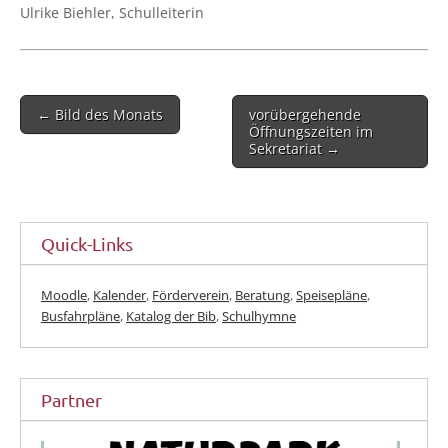
Ulri­ke Bieh­ler, Schulleiterin
Post
← Bild des Monats
vorübergehende
navigation
Öffnungszeiten im
Sekretariat →
Quick-Links
Moodle
,
Kalender
,
Förderverein
,
Beratung
,
Speisepläne
,
Busfahrpläne
,
Katalog der Bib
,
Schulhymne
Partner