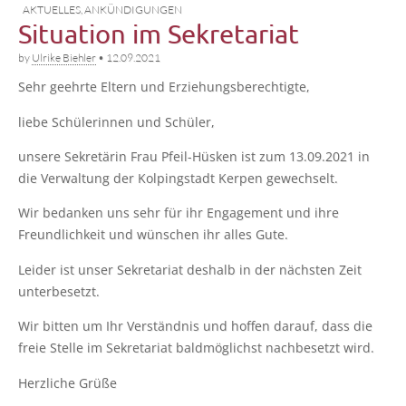
AKTUELLES
,
ANKÜNDIGUNGEN
Situation im Sekretariat
by
Ulrike Biehler
•
12.09.2021
Sehr geehr­te Eltern und Erziehungsberechtigte,
lie­be Schü­le­rin­nen und Schüler,
unse­re Sekre­tä­rin Frau Pfeil-Hüs­ken ist zum 13.09.2021 in
die Ver­wal­tung der Kol­ping­stadt Ker­pen gewechselt.
Wir bedan­ken uns sehr für ihr Enga­ge­ment und ihre
Freund­lich­keit und wün­schen ihr alles Gute.
Lei­der ist unser Sekre­ta­ri­at des­halb in der nächs­ten Zeit
unterbesetzt.
Wir bit­ten um Ihr Ver­ständ­nis und hof­fen dar­auf, dass die
freie Stel­le im Sekre­ta­ri­at bald­mög­lichst nach­be­setzt wird.
Herz­li­che Grüße