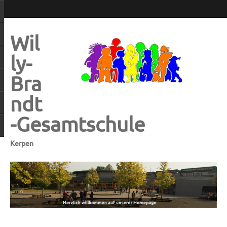
Wil
ly-
Bra
ndt
-Gesamtschule
Kerpen