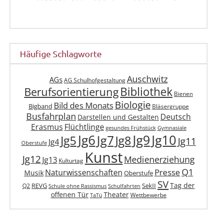
Häufige Schlagworte
Auschwitz
AGs
AG Schulhofgestaltung
Berufsorientierung
Bibliothek
Bienen
Biologie
Bild des Monats
Bigband
Bläsergruppe
Busfahrplan
Deutsch
Darstellen und Gestalten
Erasmus
Flüchtlinge
gesundes Frühstück
Gymnasiale
Jg6
Jg9
Jg10
Jg7
Jg5
Jg8
Jg11
Jg4
Oberstufe
Kunst
Jg12
Medienerziehung
Jg13
Kulturtag
Q1
Presse
Naturwissenschaften
Musik
Oberstufe
SV
Tag der
REVG
SekII
Q2
Schule ohne Rassismus
Schulfahrten
offenen Tür
Theater
Wettbewerbe
TaTü