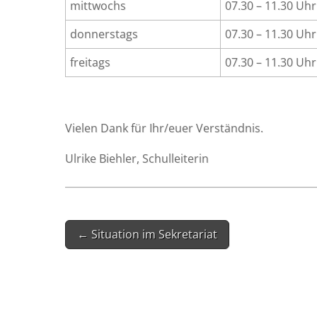
mitt­wochs
07.30 – 11.30 Uhr
don­ners­tags
07.30 – 11.30 Uhr
frei­tags
07.30 – 11.30 Uhr
Vie­len Dank für Ihr/euer Verständnis.
Ulri­ke Bieh­ler, Schulleiterin
Post
← Situation im Sekretariat
navigation