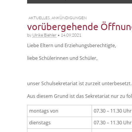
to
menu
content
AKTUELLES
,
ANKÜNDIGUNGEN
vorübergehende Öffnung
by
Ulrike Biehler
•
14.09.2021
Lie­be Eltern und Erziehungsberechtigte,
lie­be Schü­le­rin­nen und Schüler,
unser Schul­se­kre­ta­ri­at ist zur­zeit unterbesetzt.
Aus die­sem Grund ist das Sekre­ta­ri­at nur zu fol
mon­tags von
07.30 – 11.30 Uhr
diens­tags
07.30 – 11.30 Uhr