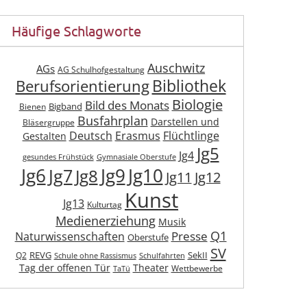
Häufige Schlagworte
Auschwitz
AGs
AG Schulhofgestaltung
Berufsorientierung
Bibliothek
Biologie
Bild des Monats
Bigband
Bienen
Busfahrplan
Darstellen und
Bläsergruppe
Deutsch
Erasmus
Flüchtlinge
Gestalten
Jg5
Jg4
gesundes Frühstück
Gymnasiale Oberstufe
Jg6
Jg9
Jg10
Jg7
Jg8
Jg11
Jg12
Kunst
Jg13
Kulturtag
Medienerziehung
Musik
Q1
Presse
Naturwissenschaften
Oberstufe
SV
REVG
SekII
Q2
Schule ohne Rassismus
Schulfahrten
Tag der offenen Tür
Theater
Wettbewerbe
TaTü