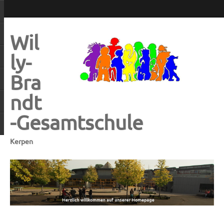
Wil
ly-
Bra
ndt
-Gesamtschule
Kerpen