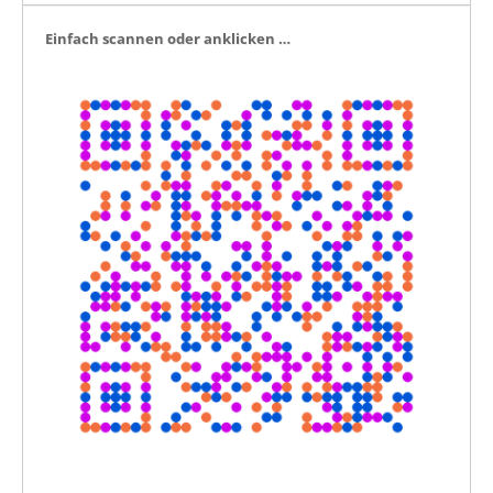
Ein­fach scan­nen oder anklicken …