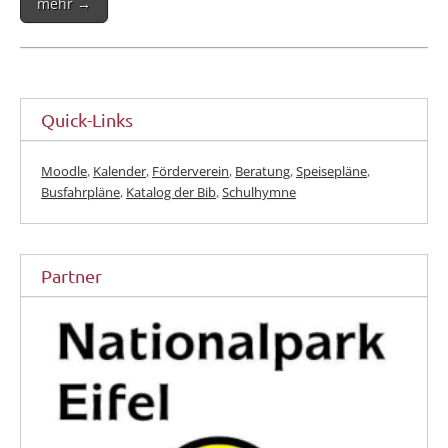
mehr →
Quick-Links
Moodle
,
Kalender
,
Förderverein
,
Beratung
,
Speisepläne
,
Busfahrpläne
,
Katalog der Bib
,
Schulhymne
Partner