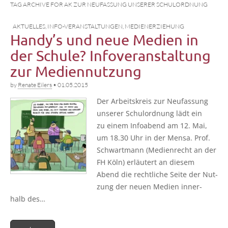
TAG ARCHIVE FOR AK ZUR NEUFASSUNG UNSERER SCHULORDNUNG
AKTUELLES
,
INFO-VERANSTALTUNGEN
,
MEDIENERZIEHUNG
Handy’s und neue Medien in
der Schule? Infoveranstaltung
zur Mediennutzung
by
Renate Eilers
•
01.05.2015
Der Arbeits­kreis zur Neu­fas­sung
unse­rer Schul­ord­nung lädt ein
zu einem Info­abend am 12. Mai,
um 18.30 Uhr in der Men­sa. Prof.
Schwart­mann (Medi­en­recht an der
FH Köln) erläu­tert an die­sem
Abend die recht­li­che Sei­te der Nut­
zung der neu­en Medi­en inner­
halb des…