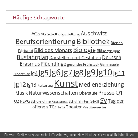
Häufige Schlagworte
Auschwitz
AGs
AG Schulhofgestaltung
Berufsorientierung
Bibliothek
Bienen
Biologie
Bild des Monats
Bigband
Bläsergruppe
Busfahrplan
Deutsch
Darstellen und Gestalten
Erasmus
Flüchtlinge
gesundes Frühstück
Gymnasiale
Jg6
Jg9
Jg10
Jg7
Jg5
Jg8
Jg11
Jg4
Oberstufe
Kunst
Jg12
Medienerziehung
Jg13
Kulturtag
Q1
Presse
Naturwissenschaften
Musik
Oberstufe
SV
Tag der
REVG
SekII
Q2
Schule ohne Rassismus
Schulfahrten
offenen Tür
Theater
Wettbewerbe
TaTü
Diese Seite verwendet Cookies, um die Nutzerfreundlichkeit zu