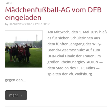
AGS
Mädchenfußball-AG vom DFB
eingeladen
by
Henriette Wirmer
•
12.07.2019
Am Mitt­woch, den 1. Mai 2019 hieß
es für sie­ben Schü­le­rin­nen aus
dem fünf­ten Jahr­gang der Wil­­ly-
Brandt-Gesam­t­­schu­­le: Auf zum
DFB-Pokal Fina­le der Frau­en! Im
gro­ßen Rhein­Ener­gie­STA­DI­ON —
dem Sta­di­on des 1. FC Kölns —
spiel­ten der VfL Wolfs­burg
gegen den…
mehr →