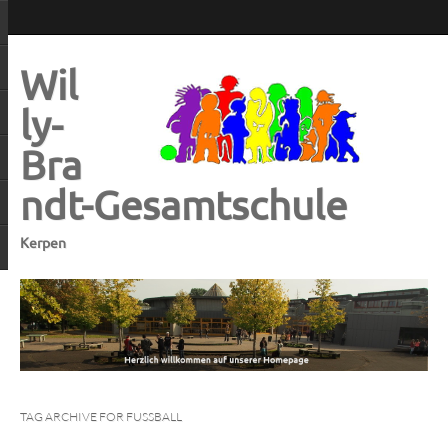
Wil
ly-
Bra
ndt-Gesamtschule
Kerpen
TAG ARCHIVE FOR FUSSBALL