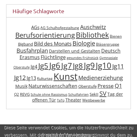
Häufige Schlagworte
Auschwitz
AGs
AG Schulhofgestaltung
Berufsorientierung
Bibliothek
Bienen
Biologie
Bild des Monats
Bigband
Bläsergruppe
Busfahrplan
Deutsch
Darstellen und Gestalten
Erasmus
Flüchtlinge
gesundes Frühstück
Gymnasiale
Jg6
Jg9
Jg10
Jg7
Jg5
Jg8
Jg11
Jg4
Oberstufe
Kunst
Jg12
Medienerziehung
Jg13
Kulturtag
Q1
Presse
Naturwissenschaften
Musik
Oberstufe
SV
Tag der
REVG
SekII
Q2
Schule ohne Rassismus
Schulfahrten
offenen Tür
Theater
Wettbewerbe
TaTü
Diese Seite verwendet Cookies, um die Nutzerfreundlichkeit zu
verbessern. Mit der weiteren Verwendung stimmst du dem zu.
Kontakt & Anfahrt
|
Impressum