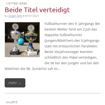
WETTBEWERBE
Beide Titel verteidigt
by
Jürgen Seitz
•
09.07.2019
Fuß­ball­tur­nier des 9. Jahr­gangs Bei
bes­tem Wet­ter fand am 2.Juli das
dop­pel­te Fuß­ball­tur­nier
(Jungen/Mädchen) des 9.Jahrgangs
statt mit erstaun­li­chen Par­al­le­len:
Bei­de Vor­jah­res­sie­ger konn­ten
schließ­lich den Pokal ver­tei­di­gen,
die 9e bei den Jun­gen und bei den
Mäd­chen die 9b. Zunächst sah es…
mehr →
GALERIE