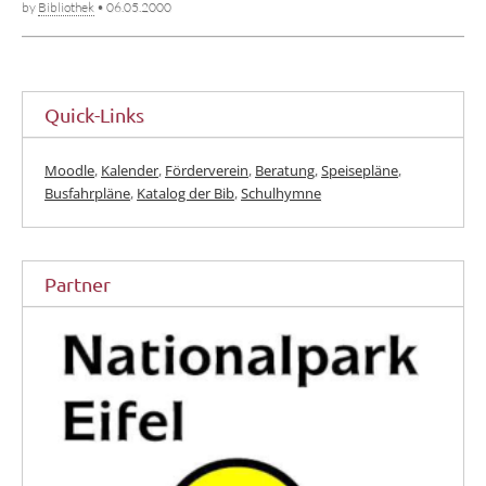
by
Bibliothek
•
06.05.2000
Quick-Links
Moodle
,
Kalender
,
Förderverein
,
Beratung
,
Speisepläne
,
Busfahrpläne
,
Katalog der Bib
,
Schulhymne
Partner