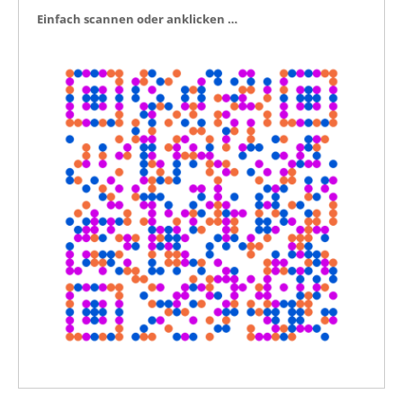
Ein­fach scan­nen oder anklicken …