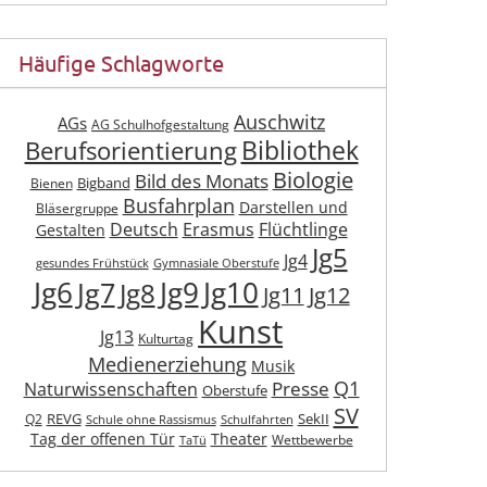
Häufige Schlagworte
Auschwitz
AGs
AG Schulhofgestaltung
Berufsorientierung
Bibliothek
Biologie
Bild des Monats
Bigband
Bienen
Busfahrplan
Darstellen und
Bläsergruppe
Deutsch
Erasmus
Flüchtlinge
Gestalten
Jg5
Jg4
gesundes Frühstück
Gymnasiale Oberstufe
Jg6
Jg9
Jg10
Jg7
Jg8
Jg11
Jg12
Kunst
Jg13
Kulturtag
Medienerziehung
Musik
Q1
Presse
Naturwissenschaften
Oberstufe
SV
REVG
SekII
Q2
Schule ohne Rassismus
Schulfahrten
Tag der offenen Tür
Theater
Wettbewerbe
TaTü