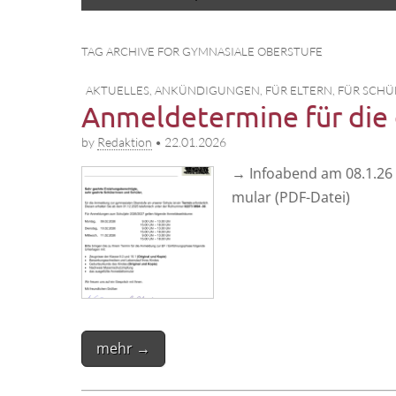
to
menu
content
TAG ARCHIVE FOR GYMNASIALE OBERSTUFE
AKTUELLES
,
ANKÜNDIGUNGEN
,
FÜR ELTERN
,
FÜR SCHÜ
Anmeldetermine für die
by
Redaktion
•
22.01.2026
→ Info­abend am 08.1.26 
mu­lar (PDF-Datei)
mehr →