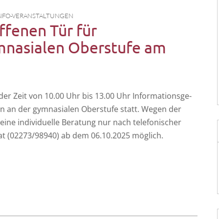
NFO-VERANSTALTUNGEN
ffenen Tür für
mnasialen Oberstufe am
er Zeit von 10.00 Uhr bis 13.00 Uhr Infor­ma­ti­ons­ge­
ten an der gym­na­sia­len Ober­stu­fe statt. Wegen der
 eine indi­vi­du­el­le Bera­tung nur nach tele­fo­ni­scher
i­at (02273/98940) ab dem 06.10.2025 möglich.