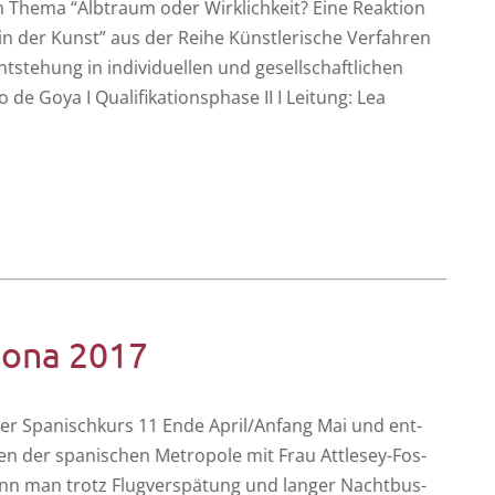
m The­ma “Alb­traum oder Wirk­lich­keit? Eine Reak­ti­on
 in der Kunst” aus der Rei­he Künst­le­ri­sche Ver­fah­ren
t­ste­hung in indi­vi­du­el­len und gesell­schaft­li­chen
 de Goya I Qua­li­fi­ka­ti­ons­pha­se II I Lei­tung: Lea
lona 2017
e der Spa­nisch­kurs 11 Ende April/Anfang Mai und ent­
en der spa­ni­schen Metro­po­le mit Frau Att­­le­­sey-Fos­­
nn man trotz Flug­ver­spä­tung und lan­ger Nacht­bus­