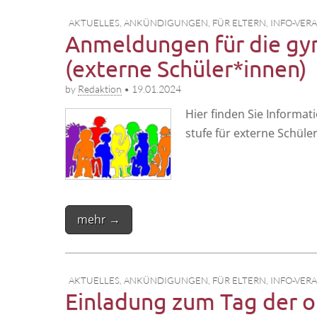
AKTUELLES
,
ANKÜNDIGUNGEN
,
FÜR ELTERN
,
INFO-VER
Anmeldungen für die gy
(externe Schüler*innen)
by
Redaktion
•
19.01.2024
Hier fin­den Sie Infor­ma
stu­fe für exter­ne Schü­le
mehr →
AKTUELLES
,
ANKÜNDIGUNGEN
,
FÜR ELTERN
,
INFO-VER
Einladung zum Tag der of