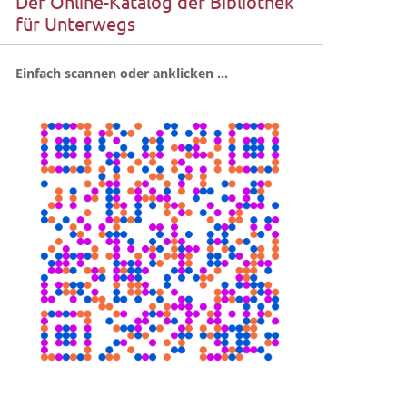
Der Online-Katalog der Bibliothek
für Unterwegs
Ein­fach scan­nen oder anklicken …