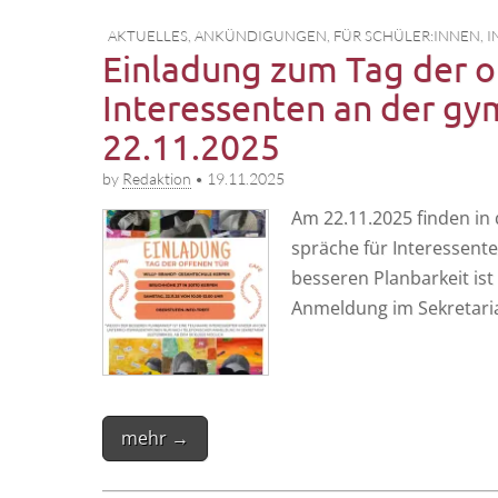
AKTUELLES
,
ANKÜNDIGUNGEN
,
FÜR SCHÜLER:INNEN
,
I
Einladung zum Tag der o
Interessenten an der gy
22.11.2025
by
Redaktion
•
19.11.2025
Am 22.11.2025 fin­den in d
sprä­che für Inter­es­sen­
bes­se­ren Plan­bar­keit ist
Anmel­dung im Sekre­ta­r
mehr →