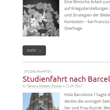
Eine fil­mi­sche Arbeit zu
auf Kriegs­dar­stel­lun­gen
und Stra­te­gien der Bild­en
Kon­tex­ten − bei Fran­cis­co
Overhage
mehr →
STUDIENFAHRTEN
Studienfahrt nach Barce
by
Tamara Attlesey-Fostier
•
21.09.2017
Hola Bar­ce­lo­na ? Sag­t
deck­te die son­ni­gen Sei­t
tier und Frau Kuz­nik. We