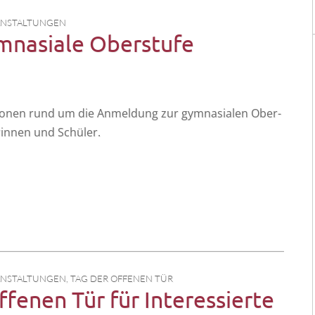
ANSTALTUNGEN
mnasiale Oberstufe
­tio­nen rund um die Anmel­dung zur gym­na­sia­len Ober­
­rin­nen und Schüler.
ANSTALTUNGEN
,
TAG DER OFFENEN TÜR
fenen Tür für Interessierte