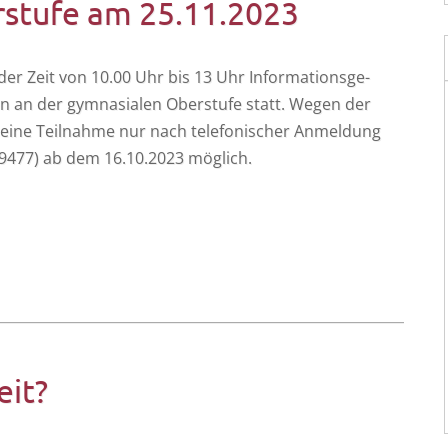
rstufe am 25.11.2023
er Zeit von 10.00 Uhr bis 13 Uhr Infor­ma­ti­ons­ge­
ten an der gym­na­sia­len Ober­stu­fe statt. Wegen der
st eine Teil­nah­me nur nach tele­fo­ni­scher Anmel­dung
989477) ab dem 16.10.2023 möglich.
eit?