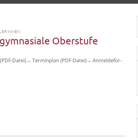
LER:INNEN
 gymnasiale Oberstufe
(PDF-Datei)→ Ter­min­plan (PDF-Datei)→ Anmel­de­for­