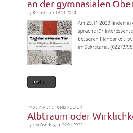
an der gymnasialen Obe
by
Redaktion
•
19.11.2023
Am 25.11.2023 fin­den in d
sprä­che für Inter­es­sen­
bes­se­ren Plan­bar­keit i
im Sekre­ta­ri­at (02273/
mehr →
MUSIK, KUNST UND KULTUR
Albtraum oder Wirklichk
by
Lea Overhage
•
29.01.2022