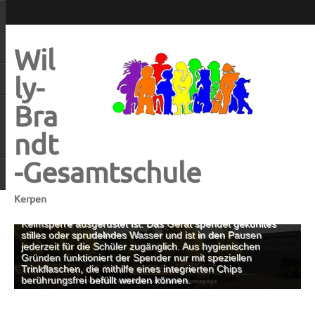
Wil
ly-
Bra
ndt
-Gesamtschule
auf Wunsch der SV wird in der Schule ein
Kerpen
leitungsgebundener Wasserspender von „BRITA“installiert,
der mit besonderen Filtern und einer thermischen
Keimsperre ausgerüstet ist. Das Gerät spendet gekühltes
stilles oder sprudelndes Wasser und ist in den Pausen
jederzeit für die Schüler zugänglich. Aus hygienischen
Gründen funktioniert der Spender nur mit speziellen
Trinkflaschen, die mithilfe eines integrierten Chips
berührungsfrei befüllt werden können.