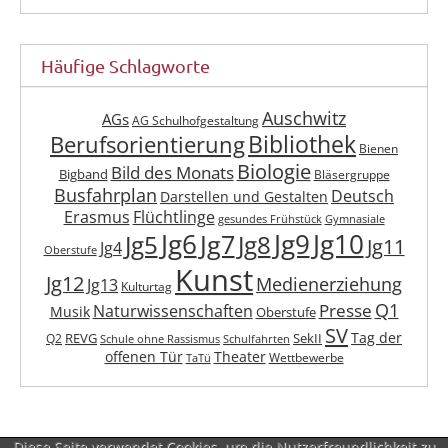
Häufige Schlagworte
Auschwitz
AGs
AG Schulhofgestaltung
Berufsorientierung
Bibliothek
Bienen
Biologie
Bild des Monats
Bigband
Bläsergruppe
Busfahrplan
Deutsch
Darstellen und Gestalten
Erasmus
Flüchtlinge
gesundes Frühstück
Gymnasiale
Jg6
Jg9
Jg10
Jg7
Jg5
Jg8
Jg11
Jg4
Oberstufe
Kunst
Jg12
Medienerziehung
Jg13
Kulturtag
Q1
Presse
Naturwissenschaften
Musik
Oberstufe
SV
Tag der
REVG
SekII
Q2
Schule ohne Rassismus
Schulfahrten
offenen Tür
Theater
Wettbewerbe
TaTü
Diese Seite verwendet Cookies, um die Nutzerfreundlichkeit zu