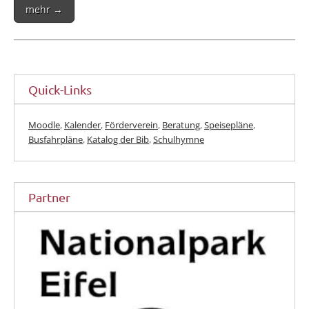
mehr →
Quick-Links
Moodle
,
Kalender
,
Förderverein
,
Beratung
,
Speisepläne
,
Busfahrpläne
,
Katalog der Bib
,
Schulhymne
Partner