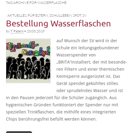
TAG ARCHIVE FOR WASSERFLASCHE
AKTUELLES
,
FÜR ELTERN
,
SCHULLEBEN
,
SPOT
,
SV
Bestellung Wasserflaschen
by
T. Raters
•
20.03.2018
auf Wunsch der SV wird in der
Schu­le ein lei­tungs­ge­bun­de­ner
Was­ser­spen­der von
„BRITA“installiert, der mit beson­de­
ren Fil­tern und einer ther­mi­schen
Keim­sper­re aus­ge­rüs­tet ist. Das
Gerät spen­det gekühl­tes stil­les
oder spru­deln­des Was­ser und ist
in den Pau­sen jeder­zeit für die Schü­ler zugäng­lich. Aus
hygie­ni­schen Grün­den funk­tio­niert der Spen­der nur mit
spe­zi­el­len Trink­fla­schen, die mit­hil­fe eines inte­grier­ten
Chips berüh­rungs­frei befüllt wer­den können.