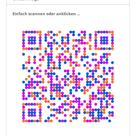
Ein­fach scan­nen oder anklicken …