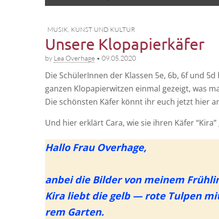
to
menu
content
MUSIK, KUNST UND KULTUR
Unsere Klopapierkäfer
by
Lea Overhage
•
09.05.2020
Die Schü­le­rIn­nen der Klas­sen 5e, 6b, 6f und 
gan­zen Klo­pa­pier­wit­zen ein­mal gezeigt, was 
Die schöns­ten Käfer könnt ihr euch jetzt hier 
Und hier erklärt Cara, wie sie ihren Käfer “Kira
Hal­lo Frau Over­ha­ge,
anbei die Bil­der von mei­nem Früh­lin
Kira liebt die gelb — rote Tul­pen mit
rem Gar­ten.