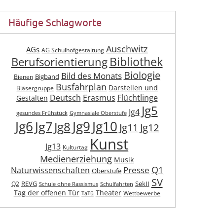
Häufige Schlagworte
Auschwitz
AGs
AG Schulhofgestaltung
Berufsorientierung
Bibliothek
Biologie
Bild des Monats
Bigband
Bienen
Busfahrplan
Darstellen und
Bläsergruppe
Deutsch
Erasmus
Flüchtlinge
Gestalten
Jg5
Jg4
gesundes Frühstück
Gymnasiale Oberstufe
Jg6
Jg9
Jg10
Jg7
Jg8
Jg11
Jg12
Kunst
Jg13
Kulturtag
Medienerziehung
Musik
Q1
Presse
Naturwissenschaften
Oberstufe
SV
REVG
SekII
Q2
Schule ohne Rassismus
Schulfahrten
Tag der offenen Tür
Theater
Wettbewerbe
TaTü