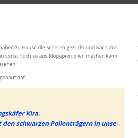
5d haben zu Hau­se die Sche­ren gezückt und nach den
man sonst noch so aus Klo­pa­pier­rol­len machen kann.
ansehen!
” gebaut hat.
gs­kä­fer Kira.
 den schwar­zen Pol­len­trä­gern in unse­