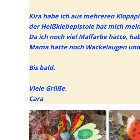
Kira habe ich aus meh­re­ren Klo­pa­pi
der Heiß­kle­be­pis­to­le hat mich mei­
Da ich noch viel Mal­far­be hat­te, ha
Mama hat­te noch Wackel­au­gen und d
Bis bald.
Vie­le Grü­ße.
Cara