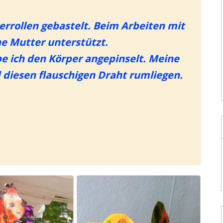
er­rol­len gebas­telt. Beim Arbei­ten mit
ne Mut­ter unter­stützt.
be ich den Kör­per ange­pin­selt. Mei­ne
ie­sen flau­schi­gen Draht rum­lie­gen.