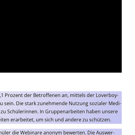
1 Pro­zent der Betrof­fe­nen an, mit­tels der Lover­boy-
zu sein. Die stark zuneh­men­de Nut­zung sozia­ler Medi­
 zu Schü­le­rin­nen. In Grup­pen­ar­bei­ten haben unse­re
ei­ten erar­bei­tet, um sich und ande­re zu schützen.
hü­ler die Web­i­na­re anonym bewer­ten. Die Aus­wer­