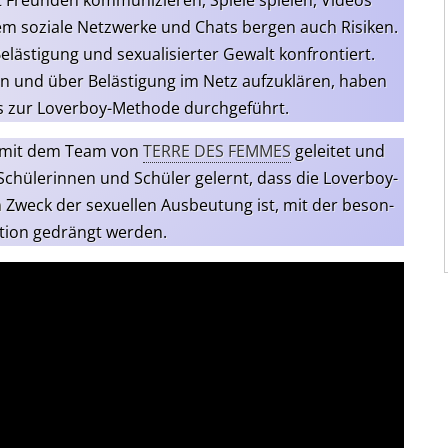
t Freun­den kom­mu­ni­zie­ren, Spie­le spie­len, Vide­os
m sozia­le Netz­wer­ke und Chats ber­gen auch Risi­ken.
äs­ti­gung und sexua­li­sier­ter Gewalt kon­fron­tiert.
en und über Beläs­ti­gung im Netz auf­zu­klä­ren, haben
ops zur Lover­boy-Metho­de durchgeführt.
sam mit dem Team von
TERRE DES FEMMES
gelei­tet und
chü­le­rin­nen und Schü­ler gelernt, dass die Lover­boy-
weck der sexu­el­len Aus­beu­tung ist, mit der beson­
u­ti­on gedrängt werden.