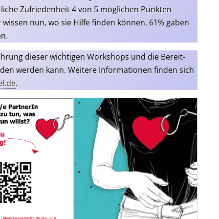
li­che Zufrie­den­heit 4 von 5 mög­li­chen Punk­ten
r wis­sen nun, wo sie Hil­fe fin­den kön­nen. 61% gaben
en.
rung die­ser wich­ti­gen Work­shops und die Bereit­
a­den wer­den kann. Wei­te­re Infor­ma­tio­nen fin­den sich
l.de
.