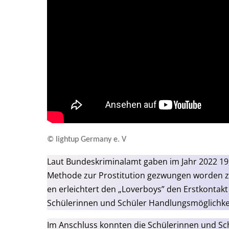
© light­up Ger­ma­ny e. V
Laut Bun­des­kri­mi­nal­amt gaben im Jahr 2022 19,
Metho­de zur Pro­sti­tu­ti­on gezwun­gen wor­den 
en erleich­tert den „Lover­boys” den Erst­kon­takt
Schü­le­rin­nen und Schü­ler Hand­lungs­mög­lich­k
Im Anschluss konn­ten die Schü­le­rin­nen und Sc