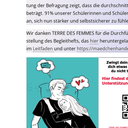
tung der Befra­gung zeigt, dass die durch­schnitt­
beträgt. 91% unse­rer Schü­le­rin­nen und Schü­le
an, sich nun stär­ker und selbst­si­che­rer zu fühl
Wir dan­ken TERRE DES FEMMES für die Durch­füh­
stel­lung des Begleit­hefts, das
hier
her­un­ter­ge­l
im
Leit­fa­den
und unter
https://maedchenhande