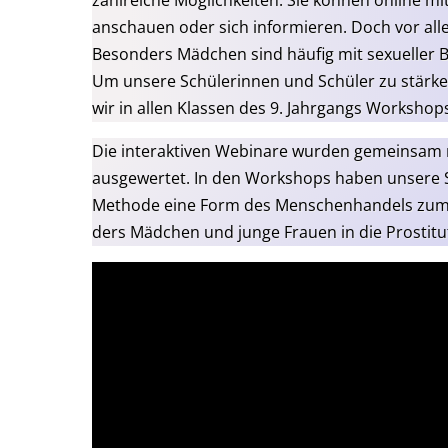
zahl­rei­che Mög­lich­kei­ten: Sie kön­nen online mi
anschau­en oder sich infor­mie­ren. Doch vor alle
Beson­ders Mäd­chen sind häu­fig mit sexu­el­ler Bel
Um unse­re Schü­le­rin­nen und Schü­ler zu stär­k
wir in allen Klas­sen des 9. Jahr­gangs Work­sh
Die inter­ak­ti­ven Web­i­na­re wur­den gemein­
aus­ge­wer­tet. In den Work­shops haben unse­re S
Metho­de eine Form des Men­schen­han­dels zum Z
ders Mäd­chen und jun­ge Frau­en in die Pro­sti­t