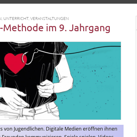
N
,
UNTERRICHT
,
VERANSTALTUNGEN
-Methode im 9. Jahrgang
ags von Jugend­li­chen. Digi­ta­le Medi­en eröff­nen ihnen