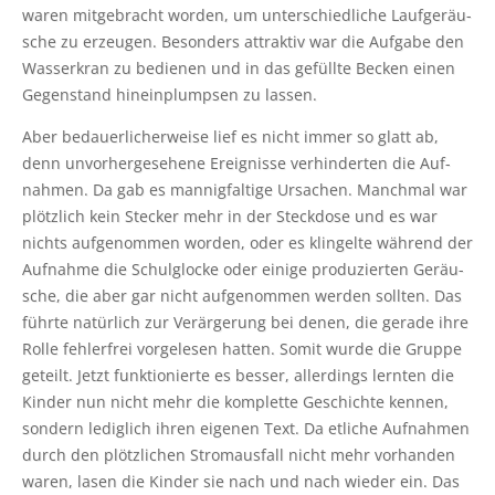
waren mit­ge­bracht wor­den, um unter­schied­li­che Lauf­ge­räu­
sche zu erzeu­gen. Beson­ders attrak­tiv war die Auf­ga­be den
Wass­er­kran zu bedie­nen und in das gefüll­te Becken einen
Gegen­stand hin­ein­plump­sen zu lassen.
Aber bedau­er­li­cher­wei­se lief es nicht immer so glatt ab,
denn unvor­her­ge­se­he­ne Ereig­nis­se ver­hin­der­ten die Auf­
nah­men. Da gab es man­nig­fal­ti­ge Ursa­chen. Manch­mal war
plötz­lich kein Ste­cker mehr in der Steck­do­se und es war
nichts auf­ge­nom­men wor­den, oder es klin­gel­te wäh­rend der
Auf­nah­me die Schul­glo­cke oder eini­ge pro­du­zier­ten Geräu­
sche, die aber gar nicht auf­ge­nom­men wer­den soll­ten. Das
führ­te natür­lich zur Ver­är­ge­rung bei denen, die gera­de ihre
Rol­le feh­ler­frei vor­ge­le­sen hat­ten. Somit wur­de die Grup­pe
geteilt. Jetzt funk­tio­nier­te es bes­ser, aller­dings lern­ten die
Kin­der nun nicht mehr die kom­plet­te Geschich­te ken­nen,
son­dern ledig­lich ihren eige­nen Text. Da etli­che Auf­nah­men
durch den plötz­li­chen Strom­aus­fall nicht mehr vor­han­den
waren, lasen die Kin­der sie nach und nach wie­der ein. Das