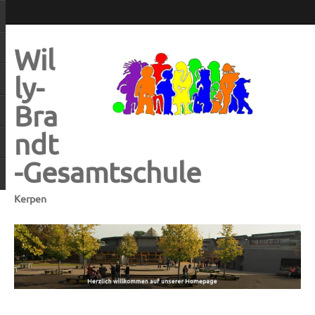
Wil
ly-
Bra
ndt
-Gesamtschule
Kerpen