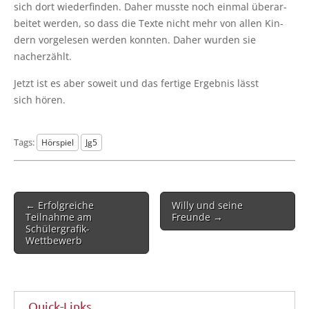
sich dort wie­der­fin­den. Daher muss­te noch ein­mal über­ar­
bei­tet wer­den, so dass die Tex­te nicht mehr von allen Kin­
dern vor­ge­le­sen wer­den konn­ten. Daher wur­den sie
nacherzählt.
Jetzt ist es aber soweit und das fer­ti­ge Ergeb­nis lässt
sich hören.
Tags:
Hörspiel
Jg5
Post
← Erfolgreiche
Willy und seine
navigation
Teilnahme am
Freunde →
Schülergrafik-
Wettbewerb
Quick-Links