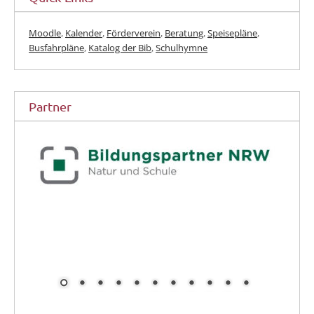
Moodle
,
Kalender
,
Förderverein
,
Beratung
,
Speisepläne
,
Busfahrpläne
,
Katalog der Bib
,
Schulhymne
Partner