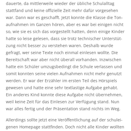
dau­er­te, da mitt­ler­wei­le wie­der der übli­che Schul­all­tag
statt­fand und kei­ne offi­zi­el­le Zeit mehr dafür vor­ge­se­hen
war. Dann war es geschafft. Jetzt konn­te die Klas­se die Ton­
auf­nah­men im Gan­zen hören, aber es war bei eini­gen nicht
so, wie sie es sich das vor­ge­stellt hat­ten, denn eini­ge Kin­der
hat­te so lei­se gele­sen, dass sie trotz tech­ni­scher Unter­stüt­
zung nicht bes­ser zu ver­ste­hen waren. Des­halb wur­de
gefragt, wer sei­ne Tex­te noch ein­mal ein­le­sen woll­te. Die
Bereit­schaft war aber nicht über­all vor­han­den. Inzwi­schen
hat­te ein Schü­ler umzugs­be­dingt die Schu­le ver­las­sen und
somit konn­ten sei­ne vie­len Auf­nah­men nicht mehr genutzt
wer­den. Er war der Erzäh­ler im ers­ten Teil des Hör­spiels
gewe­sen und hat­te eine sehr text­las­ti­ge Auf­ga­be gehabt.
Ein ande­res Kind konn­te die­se Auf­ga­be nicht über­neh­men,
weil kei­ne Zeit für das Ein­le­sen zur Ver­fü­gung stand. Nun
war alles fer­tig und der Prä­sen­ta­ti­on stand nichts im Weg.
Aller­dings soll­te jetzt eine Ver­öf­fent­li­chung auf der schul­ei­
ge­nen Home­page statt­fin­den. Doch nicht alle Kin­der woll­ten