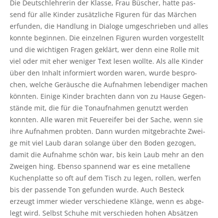
Die Deutsch­leh­re­rin der Klas­se, Frau Büscher, hat­te pas­
send für alle Kin­der zusätz­li­che Figu­ren für das Mär­chen
erfun­den, die Hand­lung in Dia­lo­ge umge­schrie­ben und alles
konn­te begin­nen. Die ein­zel­nen Figu­ren wur­den vor­ge­stellt
und die wich­ti­gen Fra­gen geklärt, wer denn eine Rol­le mit
viel oder mit eher weni­ger Text lesen woll­te. Als alle Kin­der
über den Inhalt infor­miert wor­den waren, wur­de bespro­
chen, wel­che Geräu­sche die Auf­nah­men leben­di­ger machen
könn­ten. Eini­ge Kin­der brach­ten dann von zu Hau­se Gegen­
stän­de mit, die für die Ton­auf­nah­men genutzt wer­den
konn­ten. Alle waren mit Feu­er­ei­fer bei der Sache, wenn sie
ihre Auf­nah­men prob­ten. Dann wur­den mit­ge­brach­te Zwei­
ge mit viel Laub dar­an solan­ge über den Boden gezo­gen,
damit die Auf­nah­me schön war, bis kein Laub mehr an den
Zwei­gen hing. Eben­so span­nend war es eine metal­le­ne
Kuchen­plat­te so oft auf dem Tisch zu legen, rol­len, wer­fen
bis der pas­sen­de Ton gefun­den wur­de. Auch Besteck
erzeugt immer wie­der ver­schie­de­ne Klän­ge, wenn es abge­
legt wird. Selbst Schu­he mit ver­schie­den hohen Absät­zen