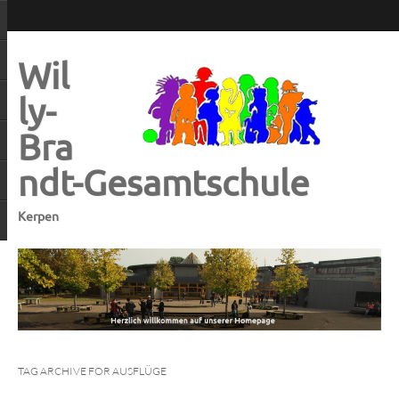
Wil
ly-
Bra
ndt-Gesamtschule
Kerpen
TAG ARCHIVE FOR AUSFLÜGE