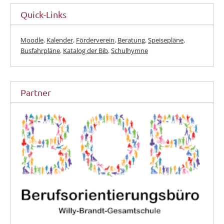
Quick-Links
Moodle
,
Kalender
,
Förderverein
,
Beratung
,
Speisepläne
,
Busfahrpläne
,
Katalog der Bib
,
Schulhymne
Partner