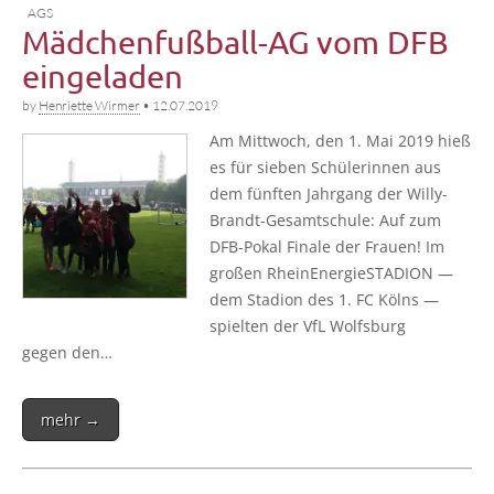
AGS
Mädchenfußball-AG vom DFB
eingeladen
by
Henriette Wirmer
•
12.07.2019
Am Mitt­woch, den 1. Mai 2019 hieß
es für sie­ben Schü­le­rin­nen aus
dem fünf­ten Jahr­gang der Wil­­ly-
Brandt-Gesam­t­­schu­­le: Auf zum
DFB-Pokal Fina­le der Frau­en! Im
gro­ßen Rhein­Ener­gie­STA­DI­ON —
dem Sta­di­on des 1. FC Kölns —
spiel­ten der VfL Wolfs­burg
gegen den…
mehr →