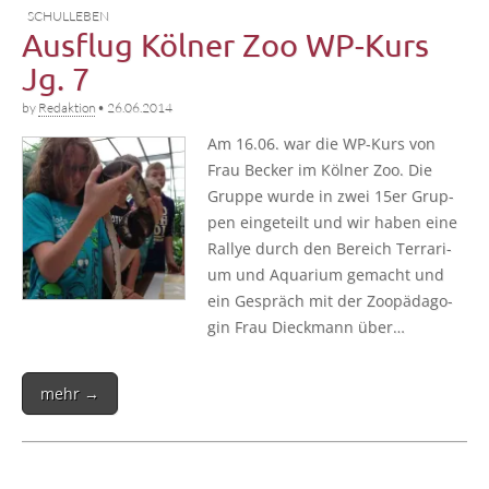
SCHULLEBEN
Ausflug Kölner Zoo WP-Kurs
Jg. 7
by
Redaktion
•
26.06.2014
Am 16.06. war die WP-Kurs von
Frau Becker im Köl­ner Zoo. Die
Grup­pe wur­de in zwei 15er Grup­
pen ein­ge­teilt und wir haben eine
Ral­lye durch den Bereich Ter­ra­ri­
um und Aqua­ri­um gemacht und
ein Gespräch mit der Zoo­päd­ago­
gin Frau Dieck­mann über…
mehr →