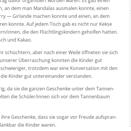
m Tag davor orga­ni­siert wor­den waren. Es gab einen
en, an dem man Man­da­las aus­ma­len konn­te, einen
r­ry — Gir­lan­de machen konn­te und einen, an dem
ren konn­te. Auf jedem Tisch gab es nicht nur Kek­se
n/innen, die den Flücht­lings­kin­dern gehol­fen hat­ten.
nsch und Kakao.
 schüch­tern, aber nach einer Wei­le öff­ne­ten sie sich
nse­rer Über­ra­schung konn­ten die Kin­der gut
hwie­ri­ger, trotz­dem war eine Kon­ver­sa­ti­on mit den
ie Kin­der gut unter­ein­an­der verstanden.
­rig, da sie die gan­zen Geschen­ke unter dem Tan­nen­
el­ten die Schüler/innen sich vor dem Tan­nen­baum
er ihre Geschen­ke, dass sie sogar vor Freu­de auf­spran­
 dank­bar die Kin­der waren.