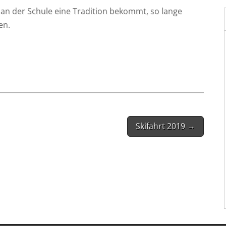
 an der Schu­le eine Tra­di­ti­on bekommt, so lan­ge
ben.
Skifahrt 2019 →