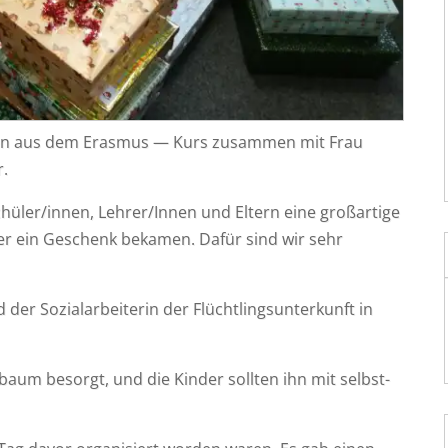
nnen aus dem Eras­mus — Kurs zusam­men mit Frau
r.
 Schüler/innen, Lehrer/Innen und Eltern eine groß­ar­ti­ge
­der ein Geschenk beka­men. Dafür sind wir sehr
r Sozi­al­ar­bei­te­rin der Flücht­lings­un­ter­kunft in
baum besorgt, und die Kin­der soll­ten ihn mit selbst­