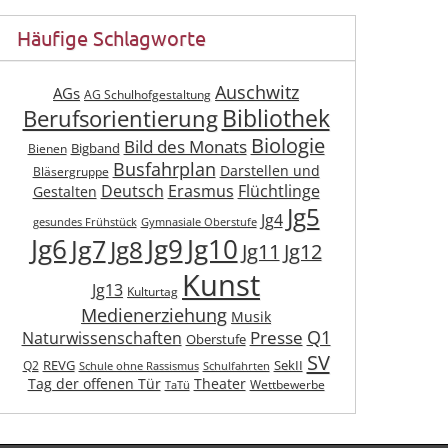
Häufige Schlagworte
Auschwitz
AGs
AG Schulhofgestaltung
Berufsorientierung
Bibliothek
Biologie
Bild des Monats
Bigband
Bienen
Busfahrplan
Darstellen und
Bläsergruppe
Deutsch
Erasmus
Flüchtlinge
Gestalten
Jg5
Jg4
gesundes Frühstück
Gymnasiale Oberstufe
Jg6
Jg9
Jg10
Jg7
Jg8
Jg11
Jg12
Kunst
Jg13
Kulturtag
Medienerziehung
Musik
Q1
Presse
Naturwissenschaften
Oberstufe
SV
REVG
SekII
Q2
Schule ohne Rassismus
Schulfahrten
Tag der offenen Tür
Theater
Wettbewerbe
TaTü