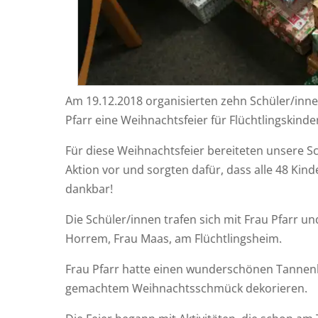
Am 19.12.2018 orga­ni­sier­ten zehn Schüler/i
Pfarr eine Weih­nachts­fei­er für Flüchtlingskinde
Für die­se Weih­nachts­fei­er berei­te­ten unse­re
Akti­on vor und sorg­ten dafür, dass alle 48 Kin
dankbar!
Die Schüler/innen tra­fen sich mit Frau Pfarr und de
Hor­rem, Frau Maas, am Flüchtlingsheim.
Frau Pfarr hat­te einen wun­der­schö­nen Tan­nen­
ge­mach­tem Weih­nachts­schmück dekorieren.