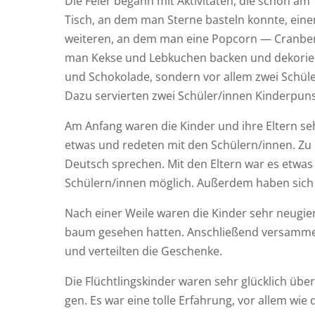
Die Fei­er begann mit Akti­vi­tä­ten, die schon a
Tisch, an dem man Ster­ne bas­teln konn­te, ein
wei­te­ren, an dem man eine Pop­corn — Cran­be
man Kek­se und Leb­ku­chen backen und deko­rie­
und Scho­ko­la­de, son­dern vor allem zwei Schüler
Dazu ser­vier­ten zwei Schüler/innen Kin­der­pu
Am Anfang waren die Kin­der und ihre Eltern sehr
etwas und rede­ten mit den Schülern/innen. Zu u
Deutsch spre­chen. Mit den Eltern war es etwas sc
Schülern/innen mög­lich. Außer­dem haben sich d
Nach einer Wei­le waren die Kin­der sehr neu­gie
baum gese­hen hat­ten. Anschlie­ßend ver­sam­m
und ver­teil­ten die Geschenke.
Die Flücht­lings­kin­der waren sehr glück­lich üb
gen. Es war eine tol­le Erfah­rung, vor allem wie