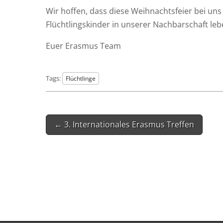
Wir hof­fen, dass die­se Weih­nachts­fei­er bei uns
Flücht­lings­kin­der in unse­rer Nach­bar­schaft le
Euer Eras­mus Team
Tags:
Flüchtlinge
Post
← 3. Internationales Erasmus Treffen
navigation