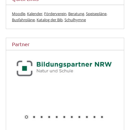
Moodle
,
Kalender
,
Förderverein
,
Beratung
,
Speisepläne
,
Busfahrpläne
,
Katalog der Bib
,
Schulhymne
Partner