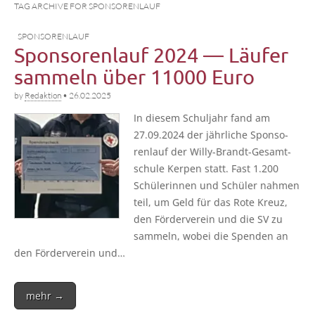
TAG ARCHIVE FOR SPONSORENLAUF
SPONSORENLAUF
Sponsorenlauf 2024 — Läufer
sammeln über 11000 Euro
by
Redaktion
•
26.02.2025
In die­sem Schul­jahr fand am
27.09.2024 der jähr­li­che Spon­so­
ren­lauf der Wil­­ly-Brandt-Gesam­t­­
schu­­le Ker­pen statt. Fast 1.200
Schü­le­rin­nen und Schü­ler nah­men
teil, um Geld für das Rote Kreuz,
den För­der­ver­ein und die SV zu
sam­meln, wobei die Spen­den an
den För­der­ver­ein und…
mehr →