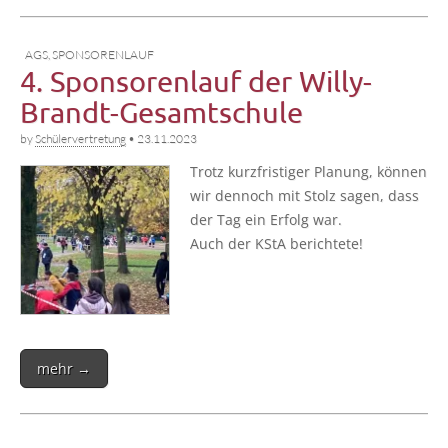
AGS
,
SPONSORENLAUF
4. Sponsorenlauf der Willy-
Brandt-Gesamtschule
by
Schülervertretung
•
23.11.2023
Trotz kurz­fris­ti­ger Pla­nung, kön­nen
wir den­noch mit Stolz sagen, dass
der Tag ein Erfolg war.
Auch der KStA berichtete!
mehr →