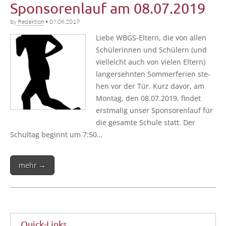
Sponsorenlauf am 08.07.2019
by
Redaktion
•
07.06.2019
Lie­be WBGS-Eltern, die von allen
Schü­le­rin­nen und Schü­lern (und
viel­leicht auch von vie­len Eltern)
lang­ersehn­ten Som­mer­fe­ri­en ste­
hen vor der Tür. Kurz davor, am
Mon­tag, den 08.07.2019, fin­det
erst­ma­lig unser Spon­so­ren­lauf für
die gesam­te Schu­le statt. Der
Schul­tag beginnt um 7:50…
mehr →
Quick-Links