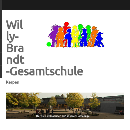
Wil
ly-
Bra
ndt
-Gesamtschule
Kerpen