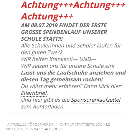
Achtung+++Achtung+++
Achtung++
+
AM 08.07.2019 FINDET DER ERSTE
GROSSE SPENDENLAUF UNSERER
SCHULE STATT!!!
Alle Schü­le­rin­nen und Schü­ler lau­fen für
den guten Zweck.
WIR hel­fen Kran­ken!!— UND—
WIR set­zen uns für unse­re Schu­le ein!
Lasst uns die Lauf­schu­he anzie­hen und
die­sen Tag gemein­sam rocken!
Du willst mehr erfah­ren? Dann klick hier:
Eltern­brief
.
Und hier gibt es die
Spon­so­ren­lauf­zet­tel
zum Runterladen.
AKTUELLES
,
FÖRDERVEREIN
,
NICHT AUF STARTSEITE
,
SOZIALE
PROJEKTE
,
SV
,
VERANSTALTUNGEN