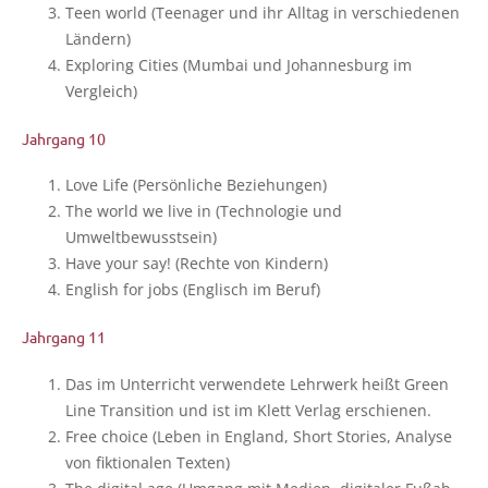
Teen world (Teen­ager und ihr All­tag in ver­schie­de­nen
Ländern)
Explo­ring Cities (Mum­bai und Johan­nes­burg im
Vergleich)
Jahrgang 10
Love Life (Per­sön­li­che Beziehungen)
The world we live in (Tech­no­lo­gie und
Umweltbewusstsein)
Have your say! (Rech­te von Kindern)
Eng­lish for jobs (Eng­lisch im Beruf)
Jahrgang 11
Das im Unter­richt ver­wen­de­te Lehr­werk heißt Green
Line Tran­si­ti­on und ist im Klett Ver­lag erschienen.
Free choice (Leben in Eng­land, Short Sto­ries, Ana­ly­se
von fik­tio­na­len Texten)