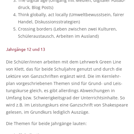
The digi­tal age (Umgang mit Medi­en, digi­ta­ler Fuß­ab­
druck, Blog Posts)
Think glo­bal­ly, act local­ly (Umwelt­be­wusst­sein, fai­rer
Han­del, Diskussionsstrategien)
Crossing bor­ders (Leben zwi­schen zwei Kul­tu­ren,
Schü­ler­aus­tausch, Arbei­ten im Ausland)
Jahrgänge 12 und 13
Die Schüler/innen arbei­ten mit dem Lehr­werk Green Line
von Klett, das für bei­de Schul­jah­re genutzt und durch die
Lek­tü­re von Ganz­schrif­ten ergänzt wird. Die im Kern­lehr­
plan vor­ge­schrie­be­nen The­men sind für Grund- und Leis­
tungs­kur­se gleich, es gibt aller­dings Abwei­chun­gen in
Umfang bzw. Schwie­rig­keits­grad der Unter­richts­in­hal­te. So
wird z.B. im Leis­tungs­kurs eine Ganz­schrift von Shake­speare
gele­sen, im Grund­kurs ledig­lich Auszüge.
Die The­men für bei­de Jahr­gän­ge lauten: