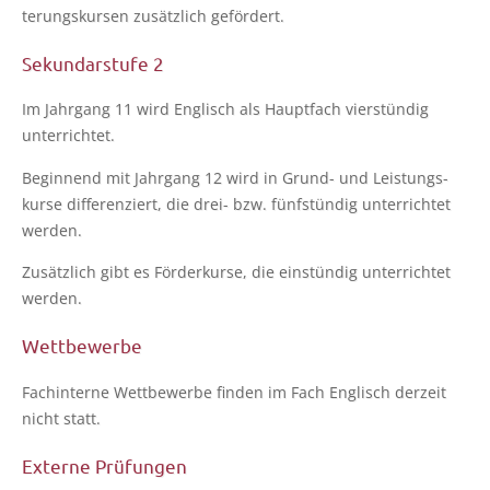
te­rungs­kur­sen zusätz­lich gefördert.
Sekundarstufe 2
Im Jahr­gang 11 wird Eng­lisch als Haupt­fach vier­stün­dig
unterrichtet.
Begin­nend mit Jahr­gang 12 wird in Grund- und Leis­tungs­
kur­se dif­fe­ren­ziert, die drei- bzw. fünf­stün­dig unter­rich­tet
werden.
Zusätz­lich gibt es För­der­kur­se, die ein­stün­dig unter­rich­tet
werden.
Wettbewerbe
Fach­in­ter­ne Wett­be­wer­be fin­den im Fach Eng­lisch der­zeit
nicht statt.
Externe Prüfungen