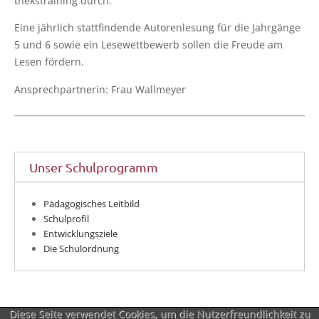
theks­trai­ning durch.
Eine jähr­lich statt­fin­den­de Autoren­le­sung für die Jahr­gän­ge
5 und 6 sowie ein Lese­wett­be­werb sol­len die Freu­de am
Lesen fördern.
Ansprech­part­ne­rin: Frau Wallmeyer
Unser Schulprogramm
Pädagogisches Leitbild
Schulprofil
Entwicklungsziele
Die Schulordnung
Diese Seite verwendet Cookies, um die Nutzerfreundlichkeit zu