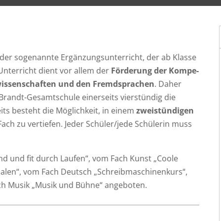
t der soge­nann­te Ergän­zungs­un­ter­richt, der ab Klas­se
Unter­richt dient vor allem der
För­de­rung der Kom­pe­
is­sen­schaf­ten und den
Fremd­spra­chen
. Daher
Brandt-Gesamt­schu­le einer­seits vier­stün­dig die
its besteht die Mög­lich­keit, in einem
zwei­stün­di­gen
ach zu ver­tie­fen. Jeder Schüler/jede Schü­le­rin muss
nd und fit durch Lau­fen“, vom Fach Kunst „Coo­le
er malen“, vom Fach Deutsch „Schreib­ma­schi­nen­kurs“,
Fach Musik „Musik und Büh­ne“ angeboten.