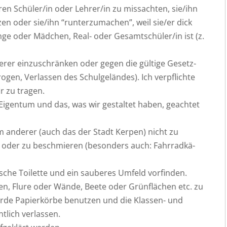
e­ren Schüler/in oder Lehrer/in zu miss­ach­ten, sie/ihn
­zen oder sie/ihn “run­ter­zu­ma­chen”, weil sie/er dick
n­ge oder Mäd­chen, Real- oder Gesamtschüler/in ist (z.
de­rer ein­zu­schrän­ken oder gegen die gül­ti­ge Gesetz­
o­gen, Ver­las­sen des Schul­ge­län­des). Ich ver­pflich­te
ir zu tragen.
 Eigen­tum und das, was wir gestal­tet haben, geach­tet
tum ande­rer (auch das der Stadt Ker­pen) nicht zu
en oder zu beschmie­ren (beson­ders auch: Fahr­rad­kä­
­sche Toi­let­te und ein sau­be­res Umfeld vorfinden.
t­ten, Flu­re oder Wän­de, Bee­te oder Grün­flä­chen etc. zu
r­de Papier­kör­be benut­zen und die Klas­sen- und
t­lich verlassen.