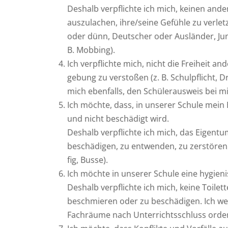
Des­halb ver­pflich­te ich mich, kei­nen and
aus­zu­la­chen, ihre/seine Gefüh­le zu ver­let
oder dünn, Deut­scher oder Aus­län­der, Ju
B. Mobbing).
Ich ver­pflich­te mich, nicht die Frei­heit an
ge­bung zu ver­sto­ßen (z. B. Schul­pflicht, Dr
mich eben­falls, den Schü­ler­aus­weis bei m
Ich möch­te, dass, in unse­rer Schu­le mein
und nicht beschä­digt wird.
Des­halb ver­pflich­te ich mich, das Eigen­
beschä­di­gen, zu ent­wen­den, zu zer­stö­r
fig, Busse).
Ich möch­te in unse­rer Schu­le eine hygie­ni
Des­halb ver­pflich­te ich mich, kei­ne Toi­le
beschmie­ren oder zu beschä­di­gen. Ich we
Fach­räu­me nach Unter­richts­schluss orden