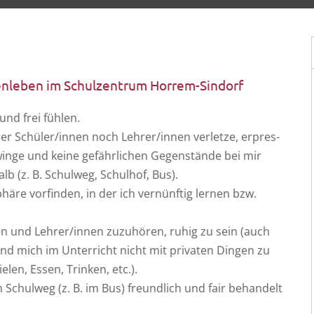
menleben im Schulzentrum Horrem-Sindorf
und frei fühlen.
eder Schüler/innen noch Lehrer/innen ver­let­ze, erpres­
­ge und kei­ne gefähr­li­chen Gegen­stän­de bei mir
b (z. B. Schul­weg, Schul­hof, Bus).
ä­re vor­fin­den, in der ich ver­nünf­tig ler­nen bzw.
nen und Lehrer/innen zuzu­hö­ren, ruhig zu sein (auch
und mich im Unter­richt nicht mit pri­va­ten Din­gen zu
e­len, Essen, Trin­ken, etc.).
 Schul­weg (z. B. im Bus) freund­lich und fair behan­delt