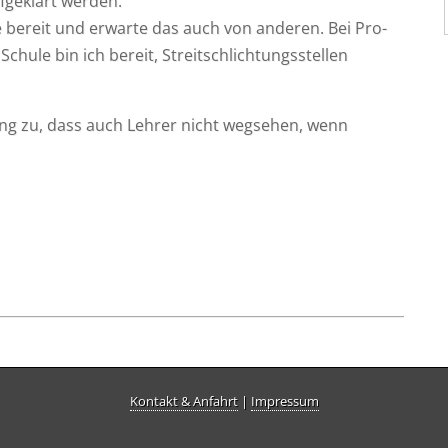
uf­ge­klärt werden.
ge bereit und erwar­te das auch von ande­ren. Bei Pro­
hu­le bin ich bereit, Streit­schlich­tungs­stel­len
tung zu, dass auch Leh­rer nicht weg­se­hen, wenn
Kontakt & Anfahrt
|
Impressum