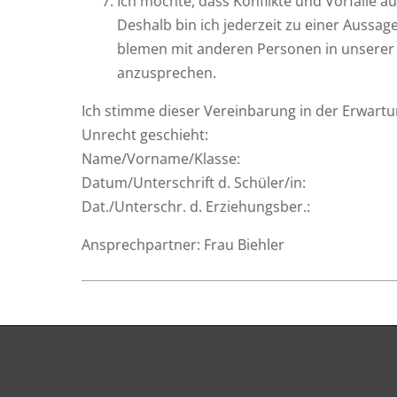
Ich möch­te, dass Kon­flik­te und Vor­fäl­le a
Des­halb bin ich jeder­zeit zu einer Aus­sa­
ble­men mit ande­ren Per­so­nen in unse­rer Sc
anzusprechen.
Ich stim­me die­ser Ver­ein­ba­rung in der Erwar­
Unrecht geschieht:
Name/Vorname/Klasse:
Datum/Unterschrift d. Schüler/in:
Dat./Unterschr. d. Erziehungsber.:
Ansprech­part­ner: Frau Biehler