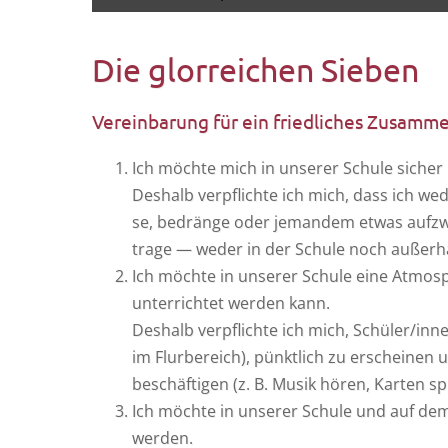
to
menu
content
Die glorreichen Sieben
Vereinbarung für ein friedliches Zusam
Ich möch­te mich in unse­rer Schu­le sicher 
Des­halb ver­pflich­te ich mich, dass ich w
se, bedrän­ge oder jeman­dem etwas auf­zwin
tra­ge — weder in der Schu­le noch außer­hal
Ich möch­te in unse­rer Schu­le eine Atmo­sph
unter­rich­tet wer­den kann.
Des­halb ver­pflich­te ich mich, Schüler/in
im Flur­be­reich), pünkt­lich zu erschei­nen 
beschäf­ti­gen (z. B. Musik hören, Kar­ten spi
Ich möch­te in unse­rer Schu­le und auf dem
werden.