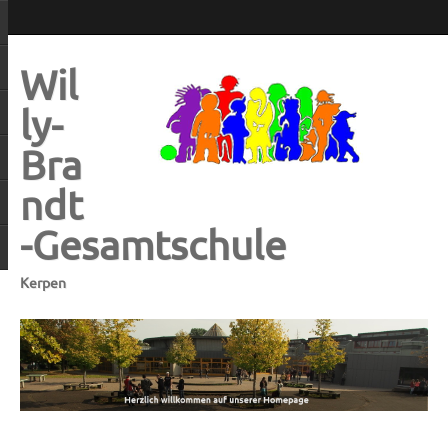
Wil
ly-
Bra
ndt
-Gesamtschule
Kerpen