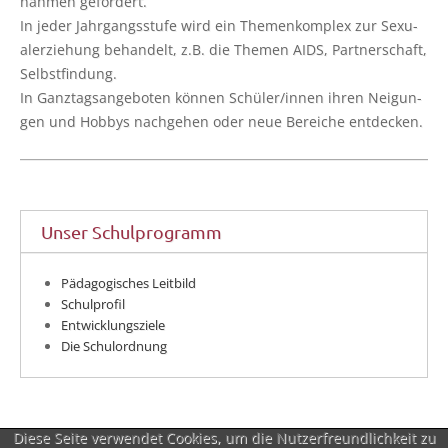
nah­men gefördert.
In jeder Jahr­gangs­stu­fe wird ein The­men­kom­plex zur Sexu­
al­erzie­hung behan­delt, z.B. die The­men AIDS, Part­ner­schaft,
Selbstfindung.
In Ganz­tags­an­ge­bo­ten kön­nen Schüler/innen ihren Nei­gun­
gen und Hob­bys nach­ge­hen oder neue Berei­che entdecken.
Unser Schulprogramm
Pädagogisches Leitbild
Schulprofil
Entwicklungsziele
Die Schulordnung
Diese Seite verwendet Cookies, um die Nutzerfreundlichkeit zu