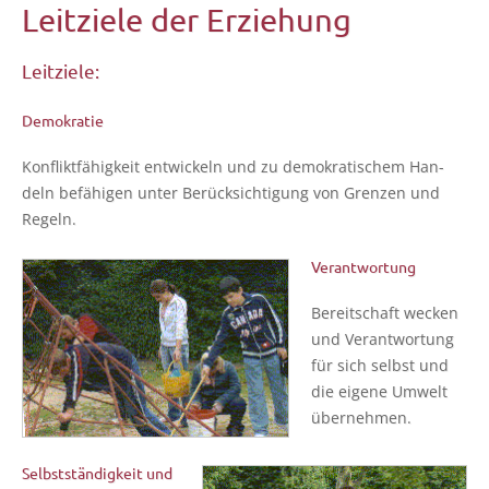
Leitziele der Erziehung
Leitziele:
Demokratie
Kon­flikt­fä­hig­keit ent­wi­ckeln und zu demo­kra­ti­schem Han­
deln befä­hi­gen unter Berück­sich­ti­gung von Gren­zen und
Regeln.
Verantwortung
Bereit­schaft wecken
und Ver­ant­wor­tung
für sich selbst und
die eige­ne Umwelt
übernehmen.
Selbstständigkeit und