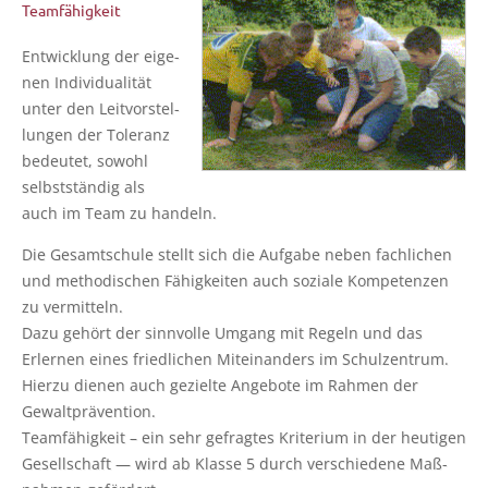
Teamfähigkeit
Ent­wick­lung der eige­
nen Indi­vi­dua­li­tät
unter den Leit­vor­stel­
lun­gen der Tole­ranz
bedeu­tet, sowohl
selbst­stän­dig als
auch im Team zu handeln.
Die Gesamt­schu­le stellt sich die Auf­ga­be neben fach­li­chen
und metho­di­schen Fähig­kei­ten auch sozia­le Kom­pe­ten­zen
zu vermitteln.
Dazu gehört der sinn­vol­le Umgang mit Regeln und das
Erler­nen eines fried­li­chen Mit­ein­an­ders im Schulzentrum.
Hier­zu die­nen auch geziel­te Ange­bo­te im Rah­men der
Gewaltprävention.
Team­fä­hig­keit – ein sehr gefrag­tes Kri­te­ri­um in der heu­ti­gen
Gesell­schaft — wird ab Klas­se 5 durch ver­schie­de­ne Maß­